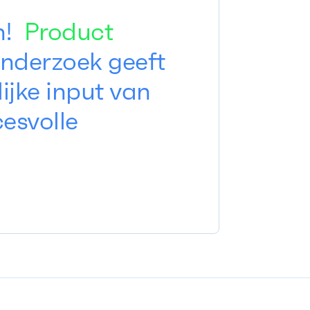
en!
Product
nderzoek geeft
ijke input van
cesvolle