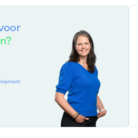
voor
en?
velopment