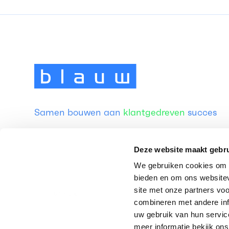
Samen bouwen aan
klantgedreven
succes
Deze website maakt gebru
We gebruiken cookies om c
bieden en om ons websitev
site met onze partners vo
combineren met andere inf
uw gebruik van hun service
meer informatie bekijk on