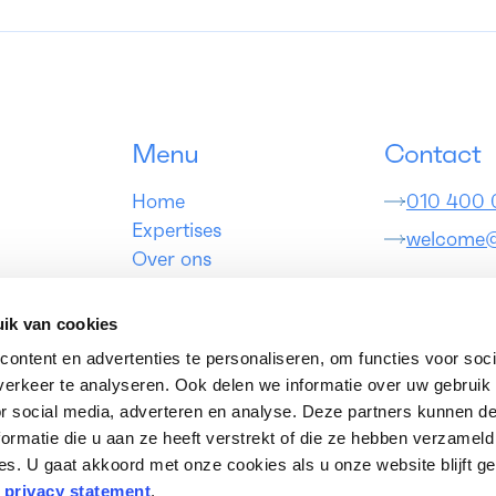
Menu
Contact
Home
010 400
Expertises
welcome
Over ons
Cases
Kom lang
Blog
ik van cookies
Contact
Coolsingel 5
ontent en advertenties te personaliseren, om functies voor soci
Werken bij
3012 AB Ro
erkeer te analyseren. Ook delen we informatie over uw gebruik
Nederland
or social media, adverteren en analyse. Deze partners kunnen 
ormatie die u aan ze heeft verstrekt of die ze hebben verzameld
Route
s. U gaat akkoord met onze cookies als u onze website blijft ge
s
privacy statement
.