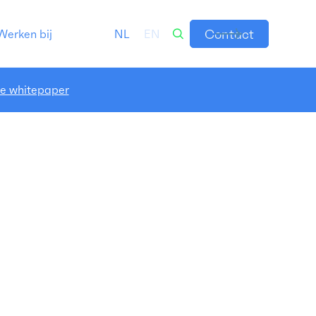
Contact
Werken bij
NL
EN
de whitepaper