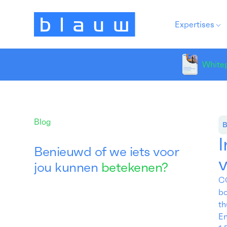
Expertises
White
Blog
B
I
Benieuwd of we iets voor
v
jou kunnen
betekenen?
CO
bo
th
En