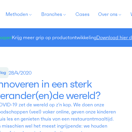
Methoden
Branches
Cases
Over ons
paper
Krijg meer grip op productontwikkeling
Download hier 
28/4/2020
log
nnoveren in een sterk
erander(en)de wereld?
VID-19 zet de wereld op z’n kop. We doen onze
odschappen (veel) vaker online, geven onze kinderen
uis les en genieten thuis van een restaurantmaaltijd.
 misschien wel het meest ingrijpende: we houden