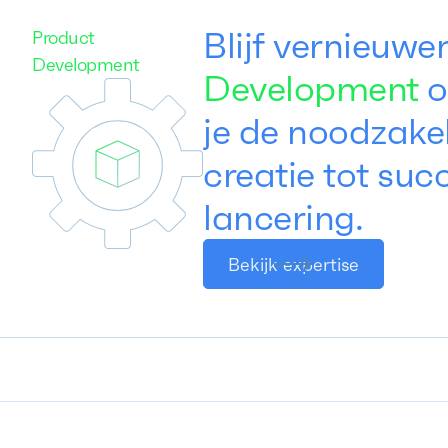
Blijf vernieuw
Product
Development
Development
o
je de noodzakel
creatie tot suc
lancering.
Bekijk expertise