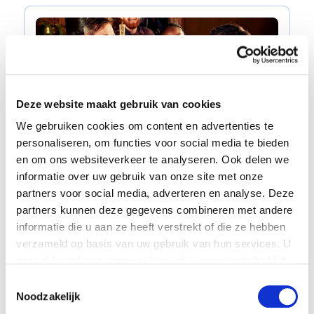
Deze website maakt gebruik van cookies
Marketing Strategy
We gebruiken cookies om content en advertenties te
Hoe laat Grolsch meer mensen in Nederland haar bier drinken?
personaliseren, om functies voor social media te bieden
Grolsch
en om ons websiteverkeer te analyseren. Ook delen we
informatie over uw gebruik van onze site met onze
partners voor social media, adverteren en analyse. Deze
partners kunnen deze gegevens combineren met andere
informatie die u aan ze heeft verstrekt of die ze hebben
verzameld op basis van uw gebruik van hun services. U
gaat akkoord met onze cookies als u onze website blijft
gebruiken. Voor meer informatie bekijk ons
privacy
Toestemmingsselectie
statement
.
Noodzakelijk
Marketing Strategy