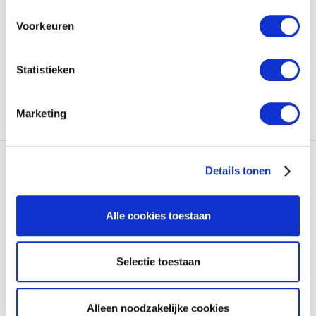
Hoe groeit Bolsius binnen de home ambience categorie?
Bolsius
Voorkeuren
Statistieken
Marketing
Details tonen
Meer weten over
Usage &
Alle cookies toestaan
Attitude onderzoek
?
Selectie toestaan
Frederieke van Leeuwen
Alleen noodzakelijke cookies
Business Lead Marketing Strategy