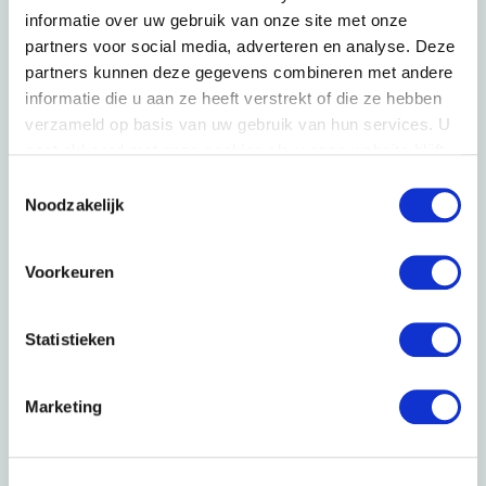
informatie over uw gebruik van onze site met onze
partners voor social media, adverteren en analyse. Deze
partners kunnen deze gegevens combineren met andere
informatie die u aan ze heeft verstrekt of die ze hebben
verzameld op basis van uw gebruik van hun services. U
gaat akkoord met onze cookies als u onze website blijft
gebruiken. Voor meer informatie bekijk ons
privacy
Toestemmingsselectie
statement
.
Noodzakelijk
Voorkeuren
Statistieken
Marketing
"Al snel merkten we dat we júist als scale-up
veel waardevolle resultaten uit het
merkonderzoek konden halen."