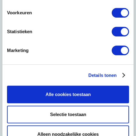
Voorkeuren
Achternaam
*
Statistieken
Functie
Marketing
Email
*
Details tonen
Met het downloaden ga je akkoord dat wij je
Alle cookies toestaan
gegevens mogen gebruiken voor het versturen
van informatie die past bij jouw functie,
Selectie toestaan
bedrijfsgegevens en/of interesses. W
ij vragen je
daarom om je gegevens zo goed mogelijk in te
vullen (zakelijk mailadres), zodat je alleen
Alleen noodzakelijke cookies