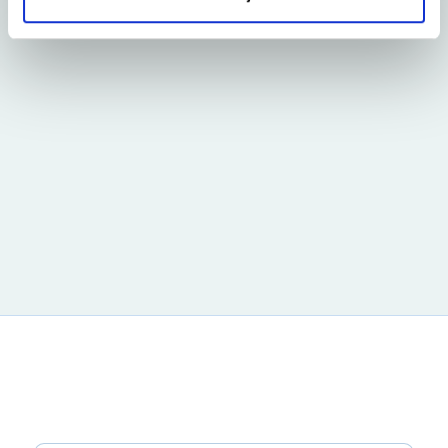
benaderd wordt met relevante informatie.
Ben je akkoord met bovenstaande
voorwaarden?
*
Ik ga akkoord
Bekijk hier onze
algemene voorwaarden
en de
privacy policy
Verstuur