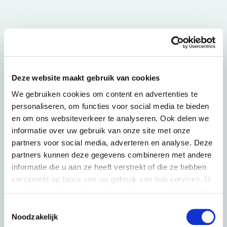
Deze website maakt gebruik van cookies
We gebruiken cookies om content en advertenties te
personaliseren, om functies voor social media te bieden
en om ons websiteverkeer te analyseren. Ook delen we
informatie over uw gebruik van onze site met onze
partners voor social media, adverteren en analyse. Deze
partners kunnen deze gegevens combineren met andere
informatie die u aan ze heeft verstrekt of die ze hebben
Organisatie
*
verzameld op basis van uw gebruik van hun services. U
gaat akkoord met onze cookies als u onze website blijft
gebruiken. Voor meer informatie bekijk ons
privacy
Toestemmingsselectie
Voornaam
*
statement
.
Noodzakelijk