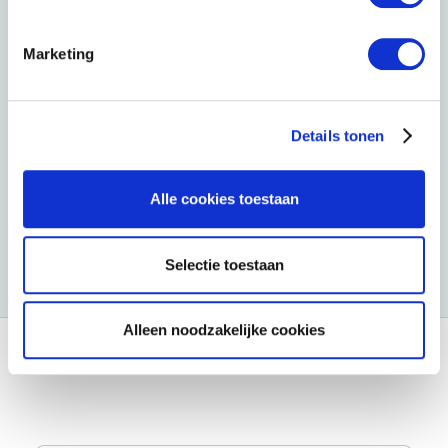
realiseren (op basis van complementariteit).
Producten die individueel het meest
Marketing
aantrekkelijk zijn, hoeven niet altijd het meest
bij te dragen aan marktaandeel. Een concept
dat niet erg aantrekkelijk is voor de hele markt,
Details tonen
maar wel een nieuwe doelgroep aanspreekt,
kan erg interessant zijn om te introduceren.
Alle cookies toestaan
Selectie toestaan
Alleen noodzakelijke cookies