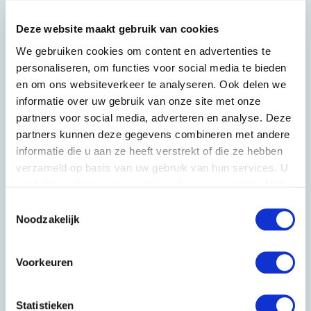
Willingness to pay
Deze website maakt gebruik van cookies
Kies de juiste prijs voor je product door in te
spelen op wat de klant er voor over heeft. Door
We gebruiken cookies om content en advertenties te
meerdere impliciete methodieken naast elkaar
personaliseren, om functies voor social media te bieden
in te zetten ontstaat een compleet beeld van
en om ons websiteverkeer te analyseren. Ook delen we
de waarde van het product en kun je de juiste
informatie over uw gebruik van onze site met onze
prijs kiezen.
partners voor social media, adverteren en analyse. Deze
partners kunnen deze gegevens combineren met andere
informatie die u aan ze heeft verstrekt of die ze hebben
verzameld op basis van uw gebruik van hun services. U
gaat akkoord met onze cookies als u onze website blijft
gebruiken. Voor meer informatie bekijk ons
privacy
Toestemmingsselectie
statement
.
Noodzakelijk
Optimal Combination
et onze Optimal Combination Finder
Voorkeuren
achterhaal je met welke combinatie van
huidige en/of bestaande producten / smaken /
Statistieken
varianten je het grootste totale bereik kunt