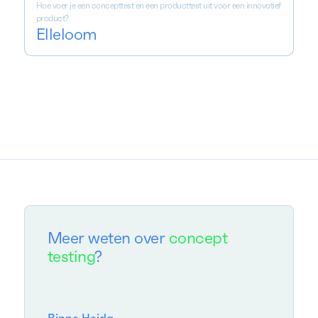
Hoe voer je een concepttest en een producttest uit voor een innovatief
product?
Elleloom
Meer weten over
concept
testing
?
Binne Heida