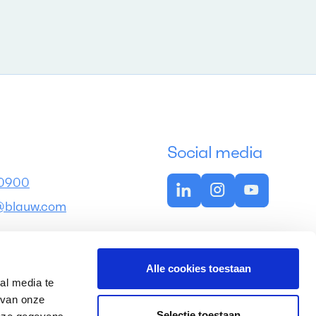
Social media
 0900
@blauw.com
s
Alle cookies toestaan
5
al media te
tterdam
 van onze
Selectie toestaan