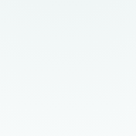
die grotere tevredenheid is er vooral bij ‘complexere’ beslis