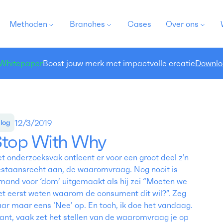
Methoden
Branches
Cases
Over ons
Whitepaper
Boost jouw merk met impactvolle creatie
Downlo
12/3/2019
log
Stop With Why
t onderzoeksvak ontleent er voor een groot deel z’n
staansrecht aan, de waaromvraag. Nog nooit is
mand voor ‘dom’ uitgemaakt als hij zei “Moeten we
et eerst weten waarom de consument dit wil?”. Zeg
ar maar eens ‘Nee’ op. En toch, ik doe het vandaag.
nt, vaak zet het stellen van de waaromvraag je op