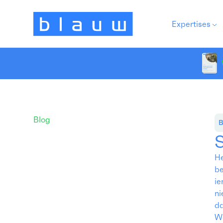
Expertises
Blog
B
He
be
ie
ni
da
Wa