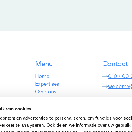
Download nu
Menu
Contact
Home
010 400
Expertises
welcome
Over ons
Cases
Kom lang
Blog
ik van cookies
Contact
Coolsingel 5
ontent en advertenties te personaliseren, om functies voor soci
Werken bij
3012 AB Ro
erkeer te analyseren. Ook delen we informatie over uw gebruik
Nederland