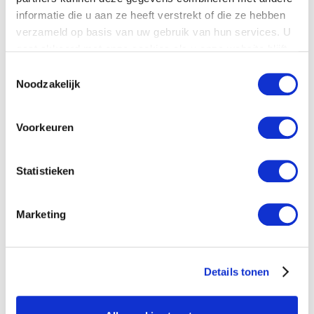
informatie die u aan ze heeft verstrekt of die ze hebben
verzameld op basis van uw gebruik van hun services. U
gaat akkoord met onze cookies als u onze website blijft
gebruiken. Voor meer informatie bekijk ons
privacy
Toestemmingsselectie
statement
.
Noodzakelijk
citizen research
Voorkeuren
Policy & service evaluation
Statistieken
Practical recommendations
Marketing
Details tonen
in public sector research