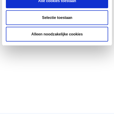
Alle cookies toestaan
and practice-oriented
Selectie toestaan
and reliability
Alleen noodzakelijke cookies
"Blauw took us through the process well and
time after time their added value was in the
sharpness of their analyses and good ability
to distinguish main and secondary issues."
Marloes Antheunis
Senior communications consultant