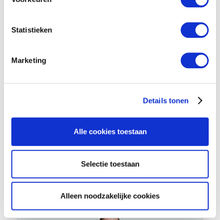
Statistieken
Marketing
Details tonen
Alle cookies toestaan
Eva Gerritse
Selectie toestaan
Business Lead Sponsoring Research
Alleen noodzakelijke cookies