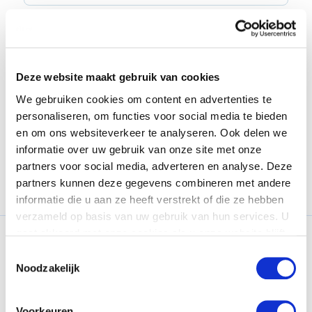
Deze website maakt gebruik van cookies
We gebruiken cookies om content en advertenties te
Interesse in deze vacature?
personaliseren, om functies voor social media te bieden
en om ons websiteverkeer te analyseren. Ook delen we
Direct solliciteren
informatie over uw gebruik van onze site met onze
partners voor social media, adverteren en analyse. Deze
partners kunnen deze gegevens combineren met andere
informatie die u aan ze heeft verstrekt of die ze hebben
verzameld op basis van uw gebruik van hun services. U
gaat akkoord met onze cookies als u onze website blijft
gebruiken. Voor meer informatie bekijk ons
privacy
Toestemmingsselectie
statement
.
Noodzakelijk
Voorkeuren