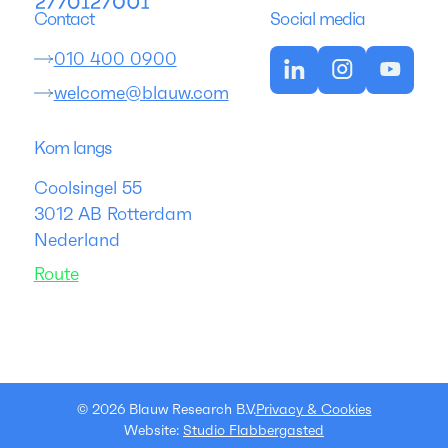
Contact
Social media
010 400 0900
welcome@blauw.com
Kom langs
Coolsingel 55
3012 AB Rotterdam
Nederland
Route
©
2026
Blauw Research B.V.
Privacy & Cookies
Website:
Studio Flabbergasted