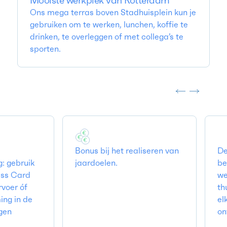
Mooiste werkplek van Rotterdam
Ons mega terras boven Stadhuisplein kun je
gebruiken om te werken, lunchen, koffie te
drinken, te overleggen of met collega’s te
sporten.
Bonus bij het realiseren van
De vrijh
ruik
jaardoelen.
bepalen
ard
werkt. 
óf
thuiswer
 de
elkaar 
ontmoe