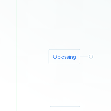
J
d
Oplossing
W