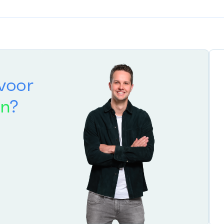
voor
en
?