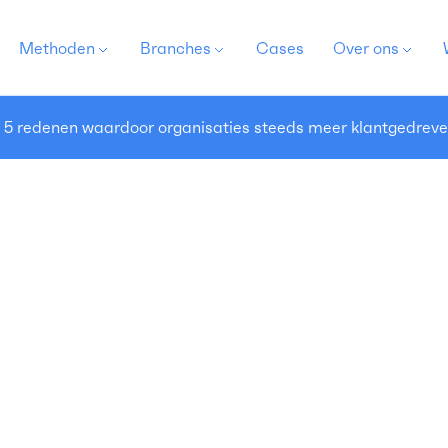
Methoden
Branches
Cases
Over ons
 redenen waardoor organisaties steeds meer klantgedreven
ustomer Experience
utoScout24: inzicht in
lanttevredenheid van
akelijke relaties