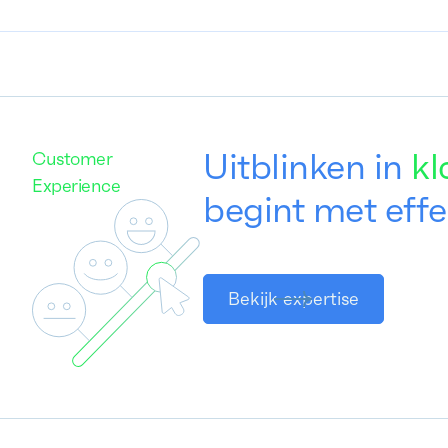
Uitblinken in
kl
Customer
Experience
begint met eff
Bekijk expertise