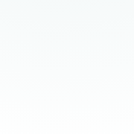
aarlijks klanttevredenheidsonderzo
oelgroep
aardevolle inzicht in klantloyalitei