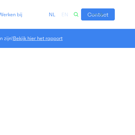
Contact
Werken bij
NL
EN
 zijn!
Bekijk hier het rapport