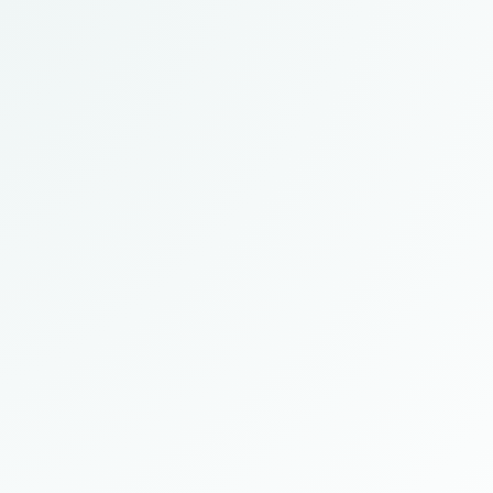
n de klanttevredenheid