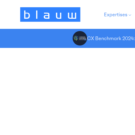
Expertises
CX Benchmark 2024: 5
C
A
k
z