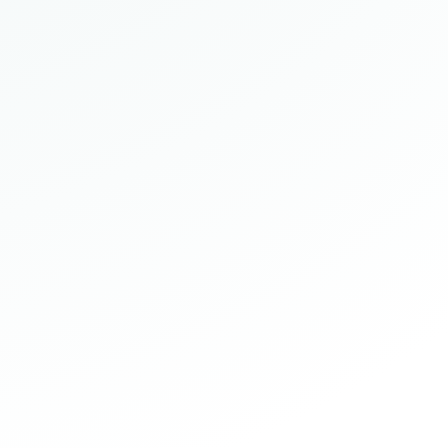
ek onder zakelijke
t