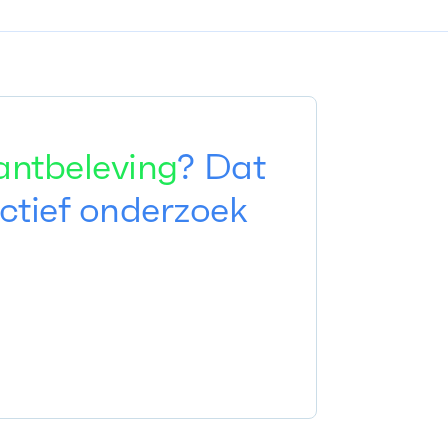
antbeleving
? Dat
ectief onderzoek