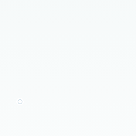
Hoe producten en merken zich tot
elkaar verhouden
Hoe de consument binnen het
winkelschap navigeert
De vindbaarheid van DCM in het
winkelschap
De aantrekkingskracht en duidelijkheid
van de DCM verpakkingen
De behoeften ten aanzien van de
opbouw van het DCM assortiment
De impact van POS materialen