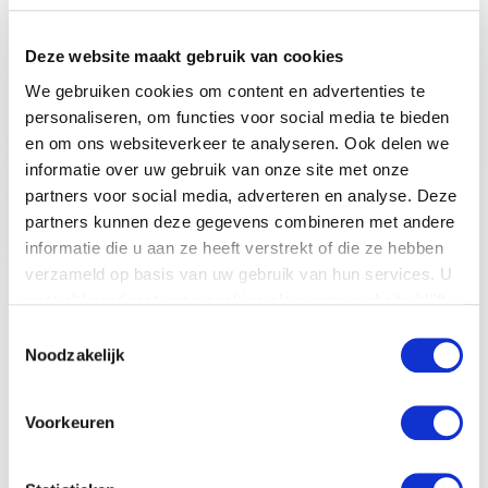
Deze website maakt gebruik van cookies
We gebruiken cookies om content en advertenties te
personaliseren, om functies voor social media te bieden
en om ons websiteverkeer te analyseren. Ook delen we
informatie over uw gebruik van onze site met onze
partners voor social media, adverteren en analyse. Deze
partners kunnen deze gegevens combineren met andere
informatie die u aan ze heeft verstrekt of die ze hebben
verzameld op basis van uw gebruik van hun services. U
gaat akkoord met onze cookies als u onze website blijft
gebruiken. Voor meer informatie bekijk ons
privacy
Toestemmingsselectie
statement
.
Noodzakelijk
Voorkeuren