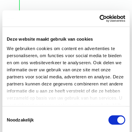
Deze website maakt gebruik van cookies
We gebruiken cookies om content en advertenties te
personaliseren, om functies voor social media te bieden
en om ons websiteverkeer te analyseren. Ook delen we
informatie over uw gebruik van onze site met onze
partners voor social media, adverteren en analyse. Deze
partners kunnen deze gegevens combineren met andere
informatie die u aan ze heeft verstrekt of die ze hebben
verzameld op basis van uw gebruik van hun services. U
gaat akkoord met onze cookies als u onze website blijft
gebruiken. Voor meer informatie bekijk ons
privacy
Toestemmingsselectie
statement
.
Noodzakelijk