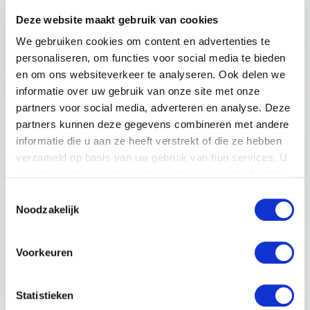
Deze website maakt gebruik van cookies
We gebruiken cookies om content en advertenties te
personaliseren, om functies voor social media te bieden
en om ons websiteverkeer te analyseren. Ook delen we
informatie over uw gebruik van onze site met onze
partners voor social media, adverteren en analyse. Deze
partners kunnen deze gegevens combineren met andere
informatie die u aan ze heeft verstrekt of die ze hebben
verzameld op basis van uw gebruik van hun services. U
gaat akkoord met onze cookies als u onze website blijft
gebruiken. Voor meer informatie bekijk ons
privacy
Toestemmingsselectie
statement
.
Noodzakelijk
Voorkeuren
Statistieken