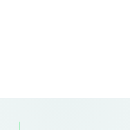
How do you make sure your
product seamlessly meets the
wants and needs of your target
audience?