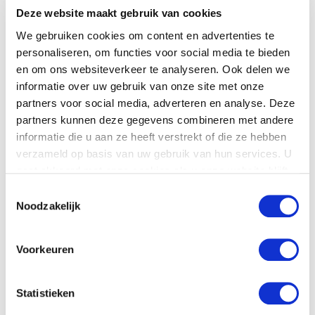
Deze website maakt gebruik van cookies
We gebruiken cookies om content en advertenties te
personaliseren, om functies voor social media te bieden
en om ons websiteverkeer te analyseren. Ook delen we
informatie over uw gebruik van onze site met onze
partners voor social media, adverteren en analyse. Deze
partners kunnen deze gegevens combineren met andere
informatie die u aan ze heeft verstrekt of die ze hebben
verzameld op basis van uw gebruik van hun services. U
Lars Bosman
gaat akkoord met onze cookies als u onze website blijft
Research Manager Marketing Strategy
gebruiken. Voor meer informatie bekijk ons
privacy
Toestemmingsselectie
statement
.
Noodzakelijk
Voorkeuren
Statistieken