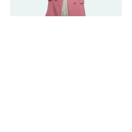
+31 6 1263 0925
Frederieke.vanLeeuwen@blauw.com