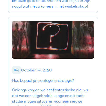
smaken ijs te ontdekken. En wat blijkt: er zijn
nogal wat nieuwkomers in het winkelschap!
October 14, 2020
Blog
Hoe bepaal je je categorie-strategie?
Onlangs kregen we het fantastische nieuws
dat we een uitgebreide usage en attitude
studie mogen uitvoeren voor een nieuwe